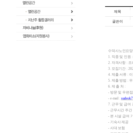
제목
글쓴이
수덕사노인요양원
1. 직종 및 인원 
2. 자격사항 :
3. 모집기간 : 2
4. 제출 서류 :
5. 제출 방법 :
6. 제 출 처 :
- 방문 및
우편접
- e-mail :
sudeok7
7. 근무 및 급여
- 근무시간 주간 
- 본 시설 급여 
- 기숙사 제공
- 사대 보험